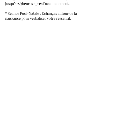
jusqu’a 2/3heures après l’accouchement.
* Séance Post-Natale : Echanges autour de la
naissance pour verbaliser votre ressentit.
=> Disponibilité: Full time 38/42SA = msg
appels H24 7J/7
(NB: le nombre d'heure pour chaque forfait
et approximatif et varie en fonction de
chaque accouchement)
Me contacter directement pour organiser
une rencontre.
Coordonnées
Stories, Keizersgracht 394, 1016