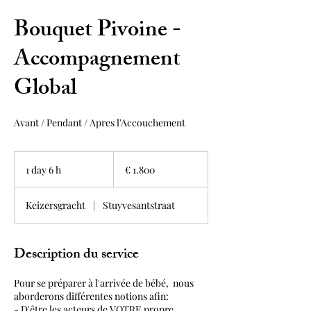
Bouquet Pivoine -
Accompagnement
Global
Avant / Pendant / Apres l'Accouchement
1.800
euro
1 day 6 h
1
€ 1.800
d
a
Keizersgracht
|
Stuyvesantstraat
6
h
Description du service
Pour se préparer à l'arrivée de bébé, nous
aborderons différentes notions afin:
- D'être les acteurs de VOTRE propre