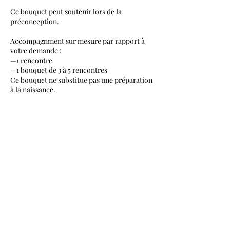
Ce bouquet peut soutenir lors de la
préconception.
Accompagnment sur mesure par rapport à
votre demande :
—1 rencontre
—1 bouquet de 3 à 5 rencontres
Ce bouquet ne substitue pas une préparation
à la naissance.
Coordonnées
Stories, Keizersgracht 394, 1016 GB
Amsterdam, Netherlands
+31611137552
mainguet.pauline.y@gmail.com